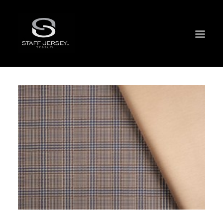
FACTORY
MISSION
CERTIFICAZIONI
EVENTI
SALES NETWORK
SHOWROOM DIGITALE
SKINSONIK
DOVE / CONTATTI
ENGLISH